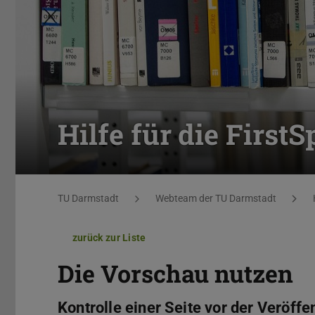
Hilfe für die First
Sie befinden sich hier:
TU Darmstadt
Webteam der TU Darmstadt
zurück zur Liste
Die Vorschau nutzen
Kontrolle einer Seite vor der Veröffe