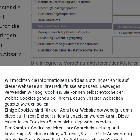
nster die
it
urch die
pringen.
r
em Absatz
Die integrierte Vorschau aktivieren/deaktivieren
Wir möchten die Informationen und das Nutzungserlebnis auf
en allerdings.
dieser Webseite an Ihre Bedürfnisse anpassen. Deswegen
verwenden wir sog. Cookies. Sie können selbst entscheiden,
Anzeige von Anpassungen kommen. Sollten sich
welche Cookies genau bei Ihrem Besuch unserer Webseiten
gesetzt werden sollen.
so verwenden Sie bitte (temporär) die Vorschau
Einige Cookies sind für den Abruf der Website notwendig, damit
diese auf Ihrem Endgerät richtig anzeigen werden kann. Diese
essentiellen Cookies können nicht abgewählt werden.
Der Komfort-Cookie speichert Ihre Spracheinstellung und
bevorzugte Suchmaschine, während „Statistik“ die Auswertung
durch die Open-Source-Statistik-Software „Matomo“ regelt.