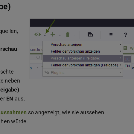
be)
uellen,
rschau
nschte
te neben
reigabe)
er
EN
aus.
 Ausnahmen
so angezeigt, wie sie aussehen
ehen würde.