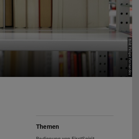
Bild: Felipe Fernandes
Themen
Bedienung von FirstSpirit