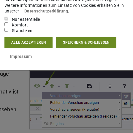
Weitere Informationen zum Einsatz von Cookies erhalten Sie in
 (extern)
unserer
Datenschutzerklärung
.
Nur essentielle
Komfort
(integrierte Vorschau deaktiviert!), können Sie
Statistiken
hlten Objekts öffnen.
ALLE AKZEPTIEREN
SPEICHERN & SCHLIESSEN
ab, in welcher Sprache Sie das Objekt gerade
Impressum
prache der Vorschau explizit wie folgt wählen:
Auge-
ativ ist
ansehen