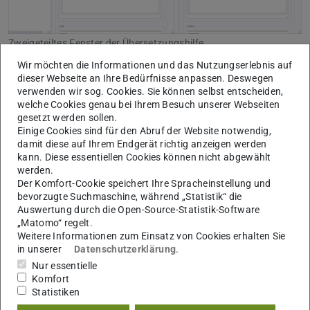
Zweigeteiltes Fenster der Übersetzungshilfe
Wir möchten die Informationen und das Nutzungserlebnis auf
Wählen Sie, falls noch nicht geschehen, mittels Klick
dieser Webseite an Ihre Bedürfnisse anpassen. Deswegen
auf das Stiftsymbol im Kopfbereich des Fensters in
verwenden wir sog. Cookies. Sie können selbst entscheiden,
welche Cookies genau bei Ihrem Besuch unserer Webseiten
den Bearbeitungsmodus.
gesetzt werden sollen.
Für Inhalte, die in beiden Sprachen identisch sind,
Einige Cookies sind für den Abruf der Website notwendig,
bietet Ihnen das System die Möglichkeit über einen
damit diese auf Ihrem Endgerät richtig anzeigen werden
kann. Diese essentiellen Cookies können nicht abgewählt
Klick auf das Symbol „Inhalte übernehmen“ die
werden.
Inhalte in die zweite Sprache zu übertragen. Dies ist
Der Komfort-Cookie speichert Ihre Spracheinstellung und
im Bild rechts an einem der Felder markiert.
bevorzugte Suchmaschine, während „Statistik“ die
Auswertung durch die Open-Source-Statistik-Software
Innerhalb der Übersetzungshilfe können Sie zwischen
„Matomo“ regelt.
Elementen einer Seite wechseln um alles zu
Weitere Informationen zum Einsatz von Cookies erhalten Sie
in unserer
Datenschutzerklärung
.
übersetzen.
Nur essentielle
Nach Abschluss der Übersetzungen speichern Sie
Komfort
mittels dem entsprechenden Symbol Ihre Änderungen
Statistiken
ab. Anschließend schließen Sie die