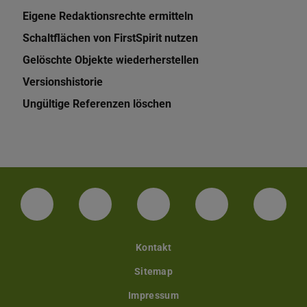
Eigene Redaktionsrechte ermitteln
Schaltflächen von FirstSpirit nutzen
Gelöschte Objekte wiederherstellen
Versionshistorie
Ungültige Referenzen löschen
LinkedIn-Seite der TU Darmstadt
Instagram-Kanal der TU Darmstad
Bluesky-Kanal der TU D
Facebook-Seite
YouTu
Kontakt
Sitemap
Impressum