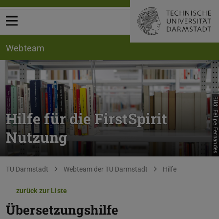
Menü öffnen
Webteam
Bild: Felipe Fernandes
Hilfe für die FirstSpirit
Nutzung
Sie befinden sich hier:
TU Darmstadt
Webteam der TU Darmstadt
Hilfe
zurück zur Liste
Übersetzungshilfe