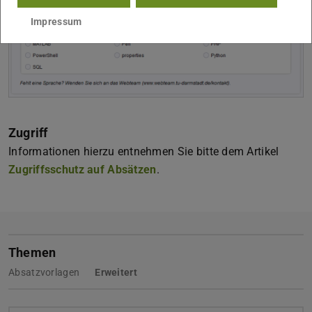
Impressum
Zugriff
Informationen hierzu entnehmen Sie bitte dem Artikel
Zugriffsschutz auf Absätzen
.
Themen
Absatzvorlagen
Erweitert