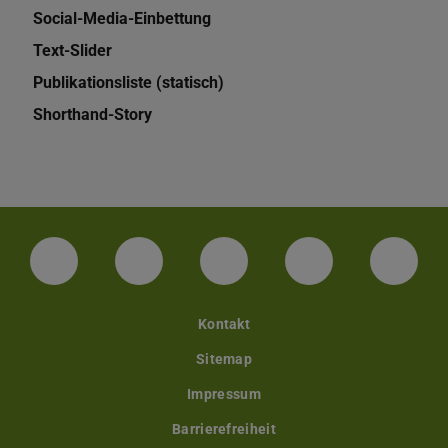
Social-Media-Einbettung
Text-Slider
Publikationsliste (statisch)
Shorthand-Story
LinkedIn-Seite der TU Darmstadt
Instagram-Kanal der TU Darmstad
Bluesky-Kanal der TU D
Facebook-Seite
YouTu
Kontakt
Sitemap
Impressum
Barrierefreiheit