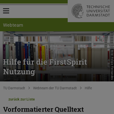
Menü öffnen
Webteam
Bild: Felipe Fernandes
Hilfe für die FirstSpirit
Nutzung
Sie befinden sich hier:
TU Darmstadt
Webteam der TU Darmstadt
Hilfe
zurück zur Liste
Vorformatierter Quelltext