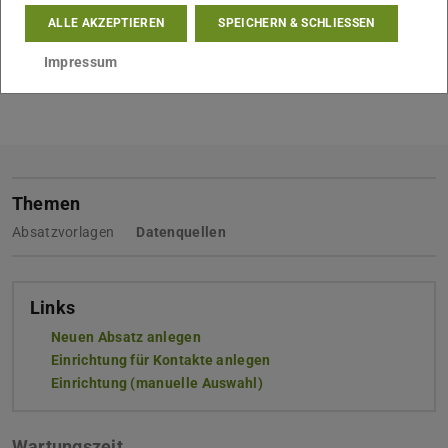
A-Z-Index anzeigen?
ALLE AKZEPTIEREN
SPEICHERN & SCHLIESSEN
Bei Aktivierung dieser Option wird oberhalb der Liste ein
A-Z-Index angezeigt und die Liste mit Buchstaben des
Impressum
Alphabets als Zwischenüberschriften unterteilt.
Themen
Absatzvorlagen
Datenquellen
Links
Neuen Absatz anlegen
Einrichtung für Kontakte anlegen
Einrichtung (manuelle Auswahl)
Wartungszeit