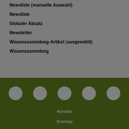
Newsliste (manuelle Auswahl)
Newsliste
Globaler Absatz
Newsletter
Wissenssammlung-Artikel (ausgewählt)
Wissenssammlung
LinkedIn-Seite der TU Darmstadt
Instagram-Kanal der TU Darmstad
Bluesky-Kanal der TU D
Facebook-Seite
YouTu
Kontakt
Sitemap