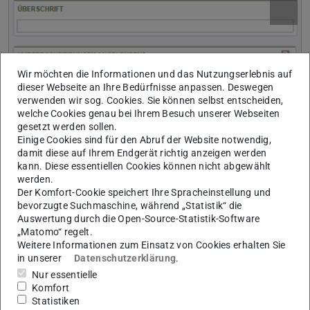
Wir möchten die Informationen und das Nutzungserlebnis auf
dieser Webseite an Ihre Bedürfnisse anpassen. Deswegen
verwenden wir sog. Cookies. Sie können selbst entscheiden,
welche Cookies genau bei Ihrem Besuch unserer Webseiten
gesetzt werden sollen.
Einige Cookies sind für den Abruf der Website notwendig,
damit diese auf Ihrem Endgerät richtig anzeigen werden
Überschrift
kann. Diese essentiellen Cookies können nicht abgewählt
Optionale Überschrift des Absatzes.
werden.
Der Komfort-Cookie speichert Ihre Spracheinstellung und
Kurzbeschreibungen ausblenden?
bevorzugte Suchmaschine, während „Statistik“ die
Wird dieses Feld aktiviert, so zeigt die Liste nur die Namen
Auswertung durch die Open-Source-Statistik-Software
„Matomo“ regelt.
der Einrichtungen und nicht die ggf. eingegebenen
Weitere Informationen zum Einsatz von Cookies erhalten Sie
Kurzbeschreibungen.
in unserer
Datenschutzerklärung
.
Andernfalls werden die Kurzbeschreibungen zum
Nur essentielle
Komfort
Aufklappen angezeigt.
Statistiken