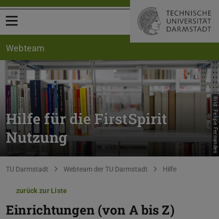
Menü öffnen
Webteam
Bild: Felipe Fernandes
Hilfe für die FirstSpirit
Nutzung
Sie befinden sich hier:
TU Darmstadt
Webteam der TU Darmstadt
Hilfe
zurück zur Liste
Einrichtungen (von A bis Z)