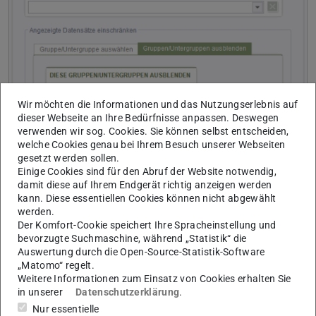
Wir möchten die Informationen und das Nutzungserlebnis auf
dieser Webseite an Ihre Bedürfnisse anpassen. Deswegen
verwenden wir sog. Cookies. Sie können selbst entscheiden,
welche Cookies genau bei Ihrem Besuch unserer Webseiten
gesetzt werden sollen.
Einige Cookies sind für den Abruf der Website notwendig,
Gruppe/Untergruppe ausblenden
damit diese auf Ihrem Endgerät richtig anzeigen werden
Hiermit kann die Anzahl und Auswahl der gelisteten
kann. Diese essentiellen Cookies können nicht abgewählt
Kontakte ebenfalls eingeschränkt werden.
werden.
Der Komfort-Cookie speichert Ihre Spracheinstellung und
Diese Gruppen/Untergruppen ausblenden
bevorzugte Suchmaschine, während „Statistik“ die
Auswertung durch die Open-Source-Statistik-Software
Wählen Sie die Gruppe(n) bzw. Untergruppe(n) aus, deren
„Matomo“ regelt.
Kontakte NICHT in der CSV-Liste ausgegeben werden
Weitere Informationen zum Einsatz von Cookies erhalten Sie
sollen (obwohl sie zu der gewählten Einrichtung gehören).
in unserer
Datenschutzerklärung
.
Diese Option kann verwendet werden, um z. B. die
Nur essentielle