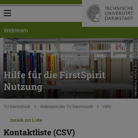
Menü öffnen
Webteam
Bild: Felipe Fernandes
Hilfe für die FirstSpirit
Nutzung
Sie befinden sich hier:
TU Darmstadt
Webteam der TU Darmstadt
Hilfe
zurück zur Liste
Kontaktliste (CSV)