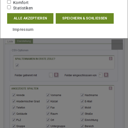
Komfort
Praktikant*innen Ihrer Einrichtung nicht in der Liste
Statistiken
erscheinen zu lassen.
ALLE AKZEPTIEREN
SPEICHERN & SCHLIESSEN
Darstellung
Impressum