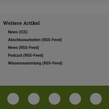
Weitere Artikel
News (ICS)
Abschlussarbeiten (RSS-Feed)
News (RSS-Feed)
Podcast (RSS-Feed)
Wissenssammlung (RSS-Feed)
LinkedIn-Seite der TU Darmstadt
Instagram-Kanal der TU Darmstad
Bluesky-Kanal der TU D
Facebook-Seite
YouTu