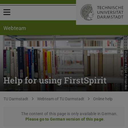
Open menu
Webteam
Picture: Felipe Fernandes
Help for using FirstSpirit
You are here:
TU Darmstadt
Webteam of TU Darmstadt
Online help
The content of this page is only available in German.
Please go to German version of this page
.