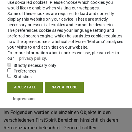
use so-called cookies. Please choose which cookies you
Baumansicht hierfür den Kontextmenübefehl
Extras ->
would like to enable when visiting our webpages.
Verwendung anzeigen
auf (alternativ Tastenkombination:
Some of these cookies are required to load and correctly
display this website on your device. These are strictly
Strg+U). Siehe Screenshot anbei.
necessary or essential cookies and cannot be deselected.
Falls das Objekt keine Verwendungen aufweist, können
The preferences cookie saves your language setting and
preferred search engine, while the statistics cookie regulates
Sie den Referenznamen unter Beachtung weiterer
how the open-source statistical software “Matomo” analyses
genannter Risiken anpassen.
your visits to and activities on our website.
For more information about cookies we use, please refer to
Sollte es Verwendungen geben, so lassen Sie das
our
privacy policy
.
Infofenster hierzu offen, damit Sie im Anschluss an die
Strictly necessary only
Umbenennung, entsprechende Objekte öffnen und die
Preferences
Verknüpfungen korrigieren können.
Statistics
ACCEPT ALL
SAVE & CLOSE
Welcher Referenzname wofür und welcher darf
Impressum
nachträglich geändert werden?
Im Folgenden werden die einzelnen Objekte in den
verschiedenen FirstSpirit Bereichen hinsichtlich deren
Referenznamen beleuchtet. Generell sollten